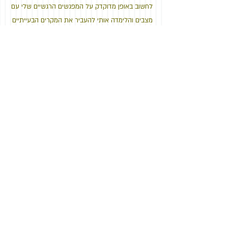
לחשוב באופן מדוקדק על המפגשים הרגשיים שלי עם
מצבים והלימדה אותי להעביר את המקרים הבעייתיים
שלי לפסים ענייניים ומנותקים מרגשו כמו חידלון, קץ,
קיומיות חיים ומוות.הופנמה אצלי תחושת הרצף
וההבנה כי אחרי כל דבר יש אחר כך ומחר ואני
נדרשת לפתור בעיה ולא להציל את האנושות לפחות
או מינימום חמש נפשות ממשפחת זמיר.
למדתי לראות מתי מנסים לנהל אותי רגשית ולגזול
ממני ומהעוצמות שלי על ידי מניפולציות מילוליות,
התניות התנהגותיות וכדומה. אני יכולה לומר היום
בודאות: כך זו אני ואיני רוצה להיות חלק ממה שאת
המציע לי. אני מנתקת את החלק הרגשי האמור לייצר
אצלי תגובה ואני לא מגיבה. אני מנהלת דיון בו אני
מציגה עמדה ואיני מתביישת לומר: כך זה אצלי וכך
טוב לי.