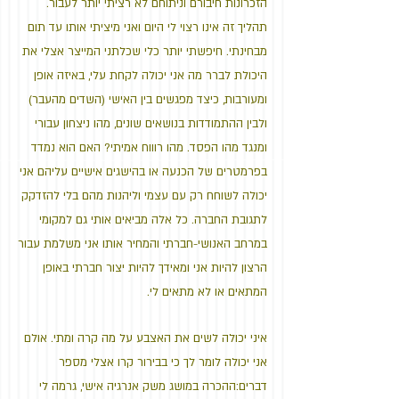
הזכרונות חיבורם וניתוחם לא רציתי יותר לעבור.
תהליך זה אינו רצוי לי היום ואני מיציתי אותו עד תום
מבחינתי. חיפשתי יותר כלי שכלתני המייצר אצלי את
היכולת לברר מה אני יכולה לקחת עלי, באיזה אופן
ומעורבות, כיצד מפגשים בין האישי (השדים מהעבר)
ולבין ההתמודדות בנושאים שונים, מהו ניצחון עבורי
ומנגד מהו הפסד. מהו רוווח אמיתי? האם הוא נמדד
בפרמטרים של הכנעה או בהישגים אישיים עליהם אני
יכולה לשוחח רק עם עצמי וליהנות מהם בלי להזדקק
לתגובת החברה. כל אלה מביאים אותי גם למקומי
במרחב האנושי-חברתי והמחיר אותו אני משלמת עבור
הרצון להיות אני ומאידך להיות יצור חברתי באופן
המתאים או לא מתאים לי.
איני יכולה לשים את האצבע על מה קרה ומתי. אולם
אני יכולה לומר לך כי בבירור קרו אצלי מספר
דברים:ההכרה במושג משק אנרגיה אישי, גרמה לי