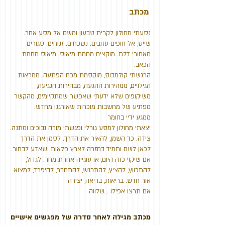
מכתב
נסעתי מחולון לקרית טבעון ומשם אל מסע אחר.
שייט, אל חופים עזובים. נשכחים. זנוחים. סגורים
מאחורי דלת. מוקצים מחמת מיאוס. מיאוס מחמת
הכאב.
הרגשתי קולמבוס, מוקסמת מכח הפתעה. ממראות
הגילויים, ממהירות ההגעה, מבהירות הנגיעה,
משיקופים שלא ידעתי שאפשר שמתקיימים, מהקשר
מפתיע של מחשבות מוכרות שאורגנו מחדש.
ממגע ידיי בחומר
יצאתי מחולון למסע גורלי ופגשתי מורה נבוכים ומתנה.
צידה. כד השמן, להאיר את הדרך. לסמן את הדרך
לכאן לשם ותמיד בחזרה לארץ פלאות. שאדע לבחור.
אם שיקוי כזה היום, או עוגייה אחרת מחר. לגדול,
להתכווץ, להציץ, להתרגש, להתחבר, להיפרד, למצוא
אור חדש. בריאות, בריאה, יצירה
אם תרצו אפילו ...שלווה.
מכתב מגילה לאחר סדרה של מפגשים אישיים