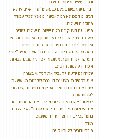
ודרכי עשייה ופיתוח חדשות.
דברים שנתפשו בעיננו כבנאלים ̈ טרוויאלים או לא
הגיוניים הפכו לא רק לאפשריים אלא לכלי עבודה
ממוקדים ויעילים.
מפגש זה העניק לנו כלים יישומיים יעילים וטובים
שעמדו מיד לאחר הסדנא במבחן המציאות היומיומית
ואיפשר יצירתיות ̈ פתיחות מחשבתית ופוריות.
המפגש התנהל באווירה ידידותית ̈ הומוריסטית ̈ אשר
העניקה לנו תחושת מסוגלות לפרוץ חסמים וגבולות
ולפתוח עולמות חדשים.
עליזה גם יודעת להעביר את הסדנא בצורה
אינטרקטיבית ומעניינת היוצרת סקרנות משעשעת
שבה אתה תוהה תמיד. מעניין מה היא תבקש ממני
לעשות עכשיו
לסיכום ̈ אהבנו את לגלות ולאתר את החסמים כמו
את היכולות הגלומים בנו ולמנף אותם ̈ לא להילחם
בהם ̈ ככלי ביד היוצר, תרתי משמע.
תודה
מורדי ודורית סטודיו קווים